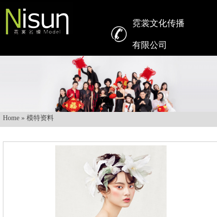
霓裳文化传播
有限公司
Home
»
模特资料